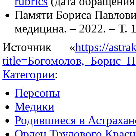
rubrics
(дата обращения:
Памяти Бориса Павлови
медицина. – 2022. – Т. 1
Источник — «
https://astr
title=Богомолов,_Борис_
Категории
:
Персоны
Медики
Родившиеся в Астрахан
Орден Трудового Красн