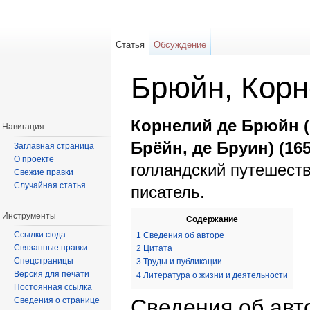
Статья
Обсуждение
Брюйн, Корн
Перейти к:
навигация
,
поиск
Корнелий де Брюйн 
Навигация
Брёйн, де Бруин) (165
Заглавная страница
О проекте
голландский путешеств
Свежие правки
Случайная статья
писатель.
Инструменты
Содержание
Ссылки сюда
1
Сведения об авторе
Связанные правки
2
Цитата
Спецстраницы
3
Труды и публикации
Версия для печати
4
Литература о жизни и деятельности
Постоянная ссылка
Сведения об авт
Сведения о странице