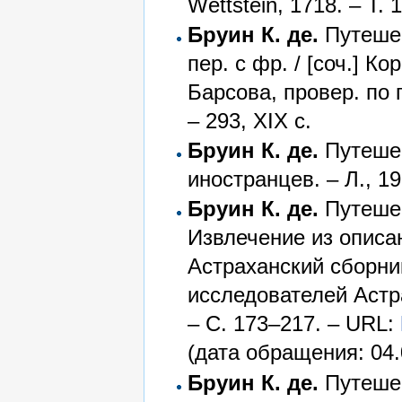
Wettstein, 1718. – Т. 1
Бруин К. де.
Путешес
пер. с фр. / [соч.] К
Барсова, провер. по 
– 293, XIX с.
Бруин К. де.
Путешес
иностранцев. – Л., 19
Бруин К. де.
Путешес
Извлечение из описан
Астраханский сборн
исследователей Астра
– С. 173–217. – URL:
(дата обращения: 04.
Бруин К. де.
Путешес