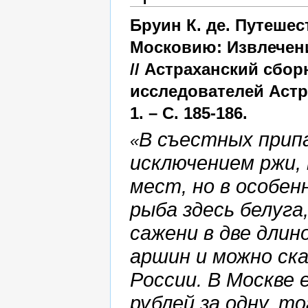
Бруин К. де. Путеше
Московию: Извлечение
// Астраханский сбо
исследователей Астра
1. – С. 185-186.
В съестных припа
«
исключением ржи, 
мест, но в особен
рыба здесь белуга
сажени в две длин
аршин и можно ска
России. В Москве 
рублей за одну, то