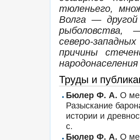
тюленьего, множ
Волга — другой
рыболовства, 
северо-западн
причины стечен
народонаселения 
Труды и публика
Бюлер Ф. А.
О ме
Разыскание барона
истории и древност
с.
Бюлер Ф. А.
О ме