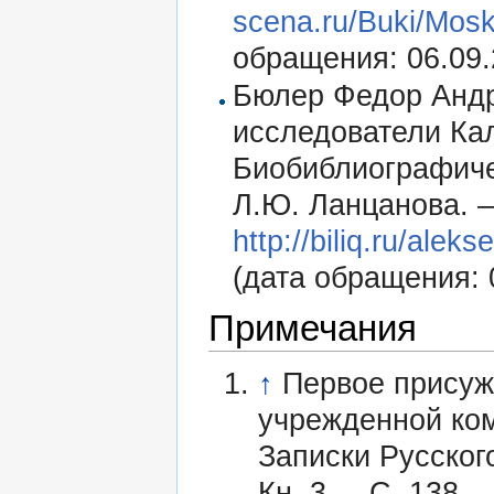
scena.ru/Buki/Mosk
обращения: 06.09.
Бюлер Федор Андре
исследователи Кал
Биобиблиографичес
Л.Ю. Ланцанова. – 
http://biliq.ru/alek
(дата обращения: 
Примечания
↑
Первое присуж
учрежденной ко
Записки Русског
Кн. 3. – С. 138.