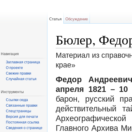
Статья
Обсуждение
Бюлер, Федо
Материал из справоч
Навигация
Заглавная страница
крае»
О проекте
Перейти к:
навигация
,
поиск
Свежие правки
Федор Андреевич
Случайная статья
апреля 1821 – 10 
Инструменты
барон, русский пра
Ссылки сюда
Связанные правки
действительный та
Спецстраницы
Археографическо
Версия для печати
Постоянная ссылка
Главного Архива Ми
Сведения о странице