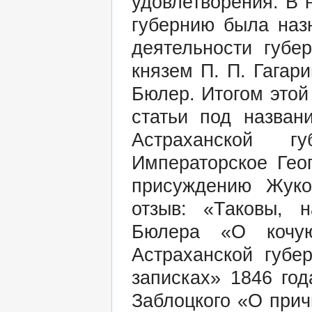
удовлетворения. В 
губернию была наз
деятельности губе
князем П. П. Гагар
Бюлер. Итогом этой
статьи под назва
Астраханской г
Императорское Гео
присуждению Жуко
отзыв: «Таковы, 
Бюлера «О кочую
Астраханской губе
записках» 1846 год
Заблоцкого «О прич