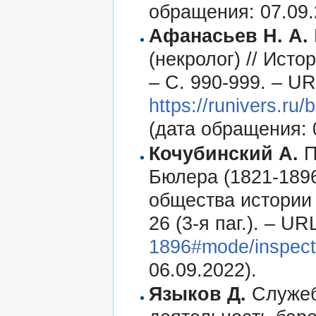
обращения: 07.09.
Афанасьев Н. А.
(некролог) // Исто
– С. 990-999. – UR
https://runivers.r
(дата обращения: 
Кочубинский А.
П
Бюлера (1821-1896
общества истории и
26 (3-я паг.). – UR
1896#mode/inspect
06.09.2022).
Языков Д.
Служеб