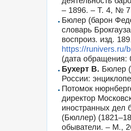
деятельность баро
– 1896. – Т. 4, № 7
Бюлер (барон Фед
словарь Брокгауза 
воспроиз. изд. 1891
https://runivers.r
(дата обращения: 
Бухерт В.
Бюлер (
России: энциклопед
Потомок нюрнбергс
директор Московск
иностранных дел 
(Бюллер) (1821–18
обыватели. – М., 2