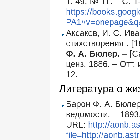
Т. 49, № 11. – С. 1
https://books.goo
PA1#v=onepage&q&
Аксаков, И. С. Ив
стихотворения : [
Ф. А. Бюлер.
– [С
ценз. 1886. – Отт
12.
Литература о жи
Барон Ф. А. Бюлер
ведомости. – 1893
URL:
http://aonb.as
file=http://aonb.as