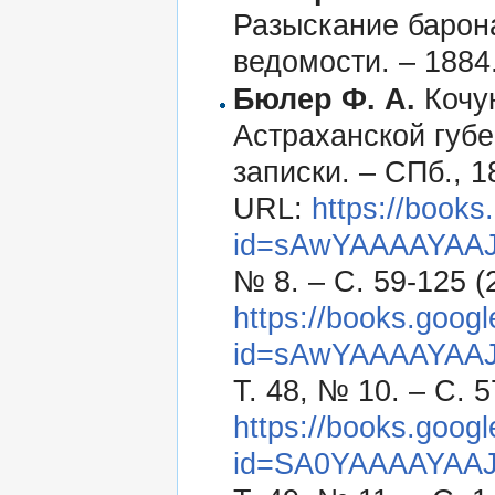
Разыскание барона
ведомости. – 1884
Бюлер Ф. А.
Кочу
Астраханской губ
записки. – СПб., 18
URL:
https://books
id=sAwYAAAAYAAJ
№ 8. – С. 59-125 (2
https://books.goog
id=sAwYAAAAYAAJ&
Т. 48, № 10. – С. 5
https://books.goog
id=SA0YAAAAYAAJ&