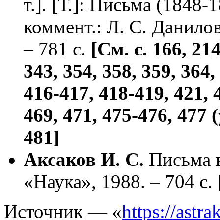
т.]. [Т.]: Письма (1848-
коммент.: Л. С. Данилов
– 781 с.
[См. с. 166, 214
343, 354, 358, 359, 364,
416-417, 418-419, 421, 4
469, 471, 475-476, 477 
481]
Аксаков И. С.
Письма к
«Наука», 1988. – 704 с.
Источник — «
https://astr