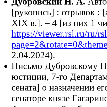
Дубровский Н. А.
Автоб
[рукопись] : отрывок : [
XIX в.]. – 4 [из них 1 чи
https://viewer.rsl.ru/ru/
page=2&rotate=0&theme
2.04.2024).
Письмо Дубровскому H.
юстиции, 7-го Департа
сената] о назначении 
сенаторе князе Гагарин