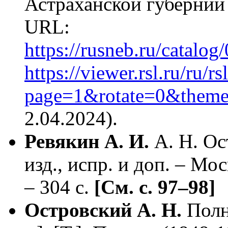
Астраханской губернии 
URL:
https://rusneb.ru/catal
https://viewer.rsl.ru/ru/
page=1&rotate=0&theme
2.04.2024).
Ревякин А. И.
А. Н. Ос
изд., испр. и доп. – Мос
– 304 с.
[См. с. 97–98]
Островский А. Н.
Полн