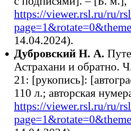
с подписями]. – [Б. м.],
https://viewer.rsl.ru/ru/
page=1&rotate=0&theme
14.04.2024).
Дубровский Н. А.
Путе
Астрахани и обратно. Ч.
21: [рукопись]: [автогра
110 л.; авторская нумер
https://viewer.rsl.ru/ru/
page=1&rotate=0&theme