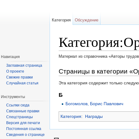
Категория
Обсуждение
Категория:О
Материал из справочника «Авторы трудов
Навигация
Перейти к:
навигация
,
поиск
Заглавная страница
Страницы в категории «О
О проекте
Свежие правки
Эта категория содержит только следу
Случайная статья
Б
Инструменты
Богомолов, Борис Павлович
Ссылки сюда
Связанные правки
Категория
:
Награды
Спецстраницы
Версия для печати
Постоянная ссылка
Сведения о странице