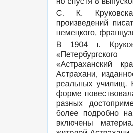
но спустя 8 выпуско
С. К. Круковск
произведений писа
немецкого, французс
В 1904 г. Круков
«Петербургског
«Астраханский к
Астрахани, изданно
реальных училищ. 
форме повествовала
разных достоприме
более подробно на
включены матери
жителей Астрахани (