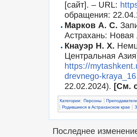
[сайт]. – URL:
http
обращения: 22.04.
Марков А. С.
Запи
Астрахань: Новая 
Кнауэр Н. Х.
Немцы
Центральная Азия)
https://mytashkent
drevnego-kraya_16
22.02.2024).
[См. 
Категории
:
Персоны
Преподавател
Родившиеся в Астраханском крае
З
Последнее изменение 