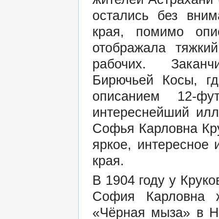
остались без вним
края, помимо опи
отображала тяжки
рабочих. Заканч
Бирючьей Косы, гд
описанием 12-фу
интереснейший илл
Софья Карловна Кру
яркое, интересное 
края.
В 1904 году у Круко
София Карловна 
«Чёрная мыза» в Н