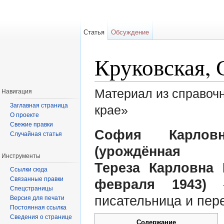
Статья
Обсуждение
Круковская,
Материал из справоч
Навигация
Заглавная страница
крае»
О проекте
Перейти к:
навигация
,
поиск
Свежие правки
София Карловн
Случайная статья
(урождённая С
Инструменты
Тереза Карловна
Ссылки сюда
Связанные правки
февраля 1943)
— 
Спецстраницы
писательница и пер
Версия для печати
Постоянная ссылка
Сведения о странице
Содержание