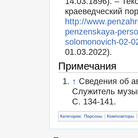
14.03.1896). – Тек
краеведческий пор
http://www.penzahr
penzenskaya-perso
solomonovich-02-0
01.03.2022).
Примечания
↑
Сведения об ав
Служитель музык
С. 134-141.
Категории
:
Персоны
Композиторы