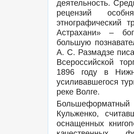
деятельность. Сред
рецензий особн
этнографический т
Астрахани» – бо
большую познавате
А. С. Размадзе писа
Всероссийской тор
1896 году в Нижн
усиливавшегося тур
реке Волге.
Большеформатный
Кульженко, считав
оснащенных книгоп
качественных ф