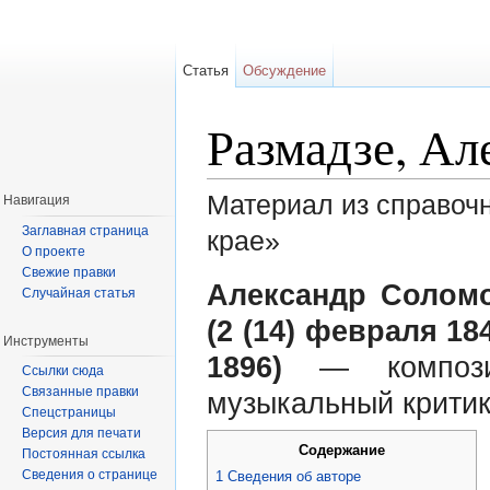
Статья
Обсуждение
Размадзе, А
Материал из справоч
Навигация
Заглавная страница
крае»
О проекте
Перейти к:
навигация
,
поиск
Свежие правки
Александр Солом
Случайная статья
(2 (14) февраля 184
Инструменты
1896)
— композит
Ссылки сюда
Связанные правки
музыкальный критик 
Спецстраницы
Версия для печати
Содержание
Постоянная ссылка
Сведения о странице
1
Сведения об авторе