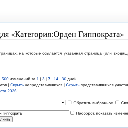
для «Категория:Орден Гиппократа»
траницах, на которые ссылается указанная страница (или входя
|
500
изменений за
1
|
3
|
7
|
14
|
30
дней
тов |
Скрыть
непредставившихся |
Скрыть
представившихся участн
уста 2026
.
Обратить выбранное
Свя
Наоборот, показать измене