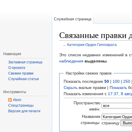
Служебная страница
Связанные правки 
←
Категория:Орден Гиппократа
Перейти к:
навигация
,
поиск
Навигация
Это список недавних изменений в с
наблюдения
выделены
.
Заглавная страница
О проекте
Настройки свежих правок
Свежие правки
Случайная статья
Показать последние
50
|
100
|
250
Скрыть
малые правки |
Показать
бо
Инструменты
Показать изменения с
17:37, 8 авг
Atom
Пространство
Спецстраницы
имён:
Версия для печати
Название
страницы:
страницу