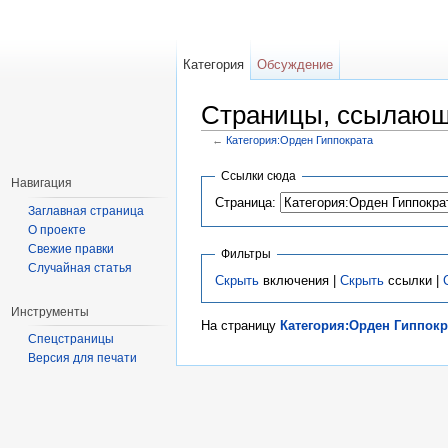
Категория
Обсуждение
Страницы, ссылающи
←
Категория:Орден Гиппократа
Перейти к:
навигация
,
поиск
Ссылки сюда
Навигация
Страница:
Заглавная страница
О проекте
Свежие правки
Фильтры
Случайная статья
Скрыть
включения |
Скрыть
ссылки |
Инструменты
На страницу
Категория:Орден Гиппокр
Спецстраницы
Версия для печати