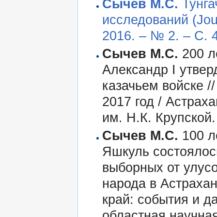
Сычев М.С.
Тунга
исследований (Jour
2016. – № 2. – С. 
Сычев М.С.
200 ле
Александр I утве
казачьем войске /
2017 год / Астрах
им. Н.К. Крупской.
Сычев М.С.
100 ле
Яшкуль состоялось
выборных от улус
народа в Астрахан
край: события и д
областная научная