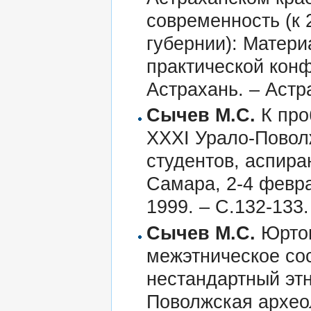
современность (к
губернии): Матер
практической конф
Астрахань. – Астра
Сычев М.С.
К про
XXXI Урало-Повол
студентов, аспира
Самара, 2-4 февра
1999. – С.132-133.
Сычев М.С.
Юртов
межэтническое со
нестандартный этн
Поволжская архео