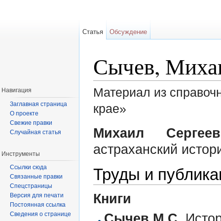
Статья
Обсуждение
Сычев, Миха
Материал из справоч
Навигация
Заглавная страница
крае»
О проекте
Перейти к:
навигация
,
поиск
Свежие правки
Михаил Сергее
Случайная статья
астраханский истори
Инструменты
Ссылки сюда
Труды и публика
Связанные правки
Спецстраницы
Книги
Версия для печати
Постоянная ссылка
Сведения о странице
Сычев М.С.
Истор