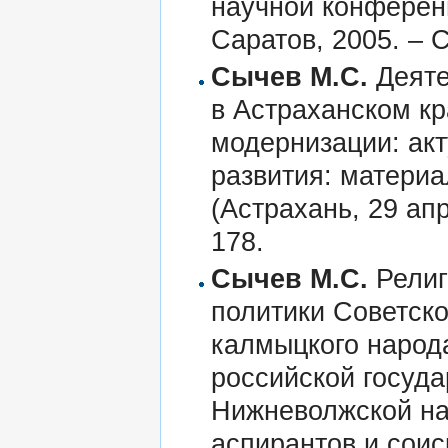
научной конференц
Саратов, 2005. – С
Сычев М.С.
Деяте
в Астраханском кра
модернизации: ак
развития: матери
(Астрахань, 29 апр
178.
Сычев М.С.
Религ
политики Советско
калмыцкого народ
российской госуд
Нижневолжской на
аспирантов и соис