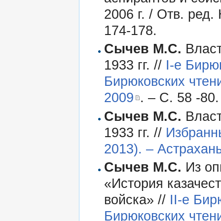
2006 г. / Отв. ред
174-178.
Сычев М.С.
Власт
1933 гг. //
I-е Бирю
Бирюковских чтений
2009
. – С. 58 -80.
Сычев М.С.
Власт
1933 гг. //
Избранны
2013). – Астрахан
Сычев М.С.
Из оп
«История казачест
войска» //
II-е Би
Бирюковских чтени