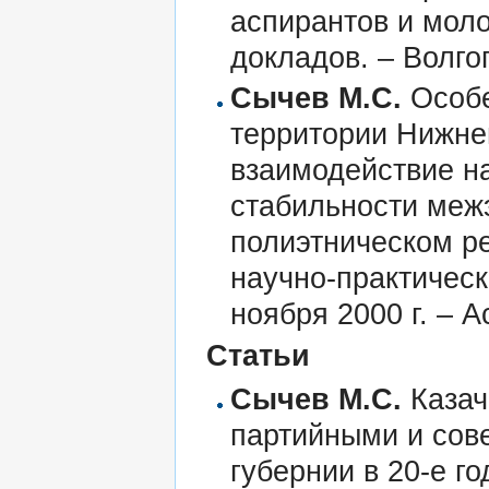
аспирантов и моло
докладов. – Волгог
Сычев М.С.
Особе
территории Нижнег
взаимодействие н
стабильности меж
полиэтническом р
научно-практическ
ноября 2000 г. – А
Статьи
Сычев М.С.
Казач
партийными и сов
губернии в 20-е го