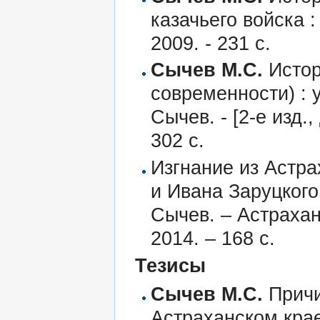
казачьего войска :
2009. - 231 с.
Сычев М.С.
Истори
современности) : 
Сычев. - [2-е изд.,
302 с.
Изгнание из Астр
и Ивана Заруцкого
Сычев. – Астраха
2014. – 168 с.
Тезисы
Сычев М.С.
Причи
Астраханском крае