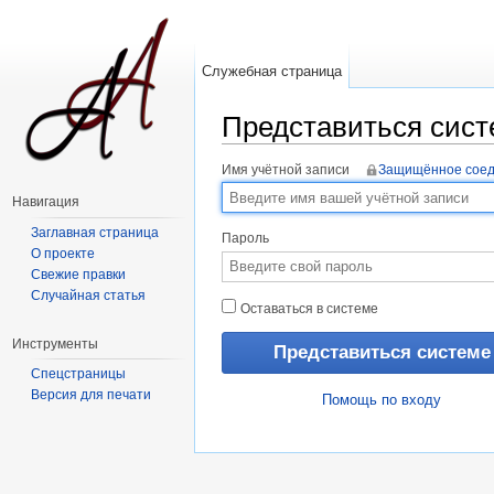
Служебная страница
Представиться сист
Перейти к:
навигация
,
поиск
Имя учётной записи
Защищённое сое
Навигация
Заглавная страница
Пароль
О проекте
Свежие правки
Случайная статья
Оставаться в системе
Инструменты
Спецстраницы
Версия для печати
Помощь по входу