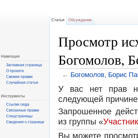
Статья
Обсуждение
Просмотр исх
Богомолов, Б
Навигация
Заглавная страница
О проекте
←
Богомолов, Борис Па
Свежие правки
Перейти к:
навигация
,
поиск
Случайная статья
У вас нет прав н
Инструменты
следующей причине
Ссылки сюда
Запрошенное дейст
Связанные правки
Спецстраницы
из группы «
Участни
Сведения о странице
Вы можете просмотр