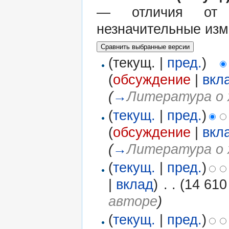
— отличия от 
незначительные изм
(текущ. |
пред.
)
(
обсуждение
|
вкл
(
→
Литература о 
(
текущ.
|
пред.
)
(
обсуждение
|
вкл
(
→
Литература о 
(
текущ.
|
пред.
)
|
вклад
)
‎
. .
(14 610
авторе
)
(
текущ.
|
пред.
)