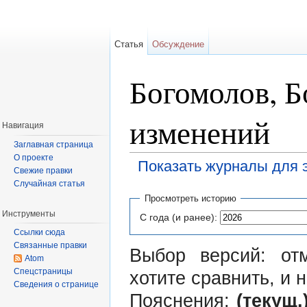
Статья
Обсуждение
Богомолов, 
изменений
Навигация
Заглавная страница
О проекте
Показать журналы для 
Свежие правки
Перейти к:
навигация
,
поиск
Случайная статья
Просмотреть историю
Инструменты
С года (и ранее):
Ссылки сюда
Связанные правки
Выбор версий: от
Atom
Спецстраницы
хотите сравнить, и
Сведения о странице
Пояснения:
(текущ.