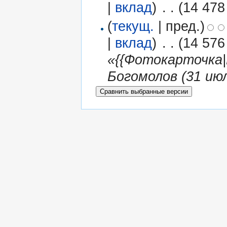
|
вклад
)
‎
. .
(14 478
(
текущ.
| пред.)
|
вклад
)
‎
. .
(14 576
«{{Фотокарточка|Б
Богомолов (31 июл