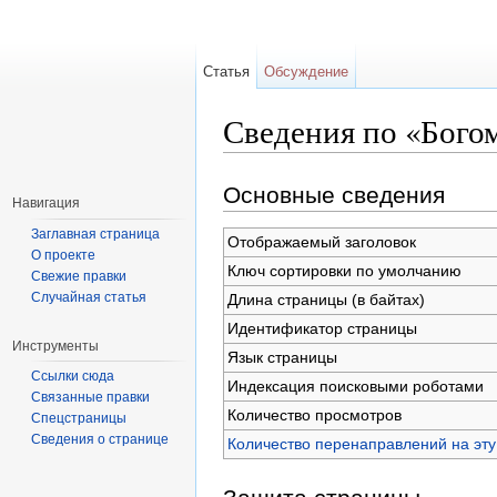
Статья
Обсуждение
Сведения по «Бого
Перейти к:
навигация
,
поиск
Основные сведения
Навигация
Заглавная страница
Отображаемый заголовок
О проекте
Ключ сортировки по умолчанию
Свежие правки
Случайная статья
Длина страницы (в байтах)
Идентификатор страницы
Инструменты
Язык страницы
Ссылки сюда
Индексация поисковыми роботами
Связанные правки
Количество просмотров
Спецстраницы
Сведения о странице
Количество перенаправлений на эту