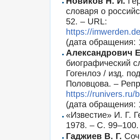
Новиков Н. И.
Гер
словаря о российс
52. – URL:
https://imwerden.d
(дата обращения: 
Александрович Е.
биографический сло
Гогенлоэ / изд. по
Половцова. – Репр.
https://runivers.r
(дата обращения: 
«Известие» И. Г. Г
1978. – С. 99–100.
Гаджиев В. Г.
Сочи