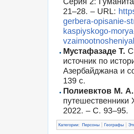
Серия 2: Гуманитар
21–28. – URL:
http
gerbera-opisanie-s
kaspiyskogo-morya-
vzaimootnosheniya
Мустафазаде Т.
Со
источник по истор
Азербайджана и со
139 с.
Полиевктов М. А.
путешественники XI
2022. – С. 93–95.
Категории
:
Персоны
Географы
Эт