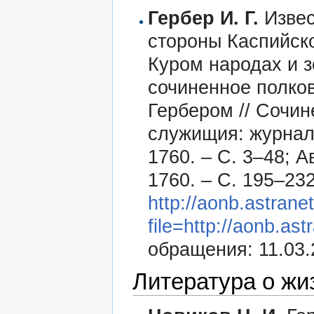
Гербер И. Г.
Извес
стороны Каспийск
Куром народах и з
сочиненное полко
Гербером // Сочин
служищия: журнал.
1760. – С. 3–48; А
1760. – С. 195–232
http://aonb.astranet
file=http://aonb.as
обращения: 11.03.
Литература о жи