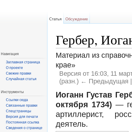
Статья
Обсуждение
Гербер, Иога
Материал из справоч
Навигация
Заглавная страница
крае»
О проекте
Версия от 16:03, 11 мар
Свежие правки
Случайная статья
(разн.) ← Предыдущая |
Перейти к:
навигация
,
поиск
Инструменты
Иоганн Густав Герб
Ссылки сюда
октября 1734)
— ге
Связанные правки
Спецстраницы
артиллерист, рос
Версия для печати
деятель.
Постоянная ссылка
Сведения о странице