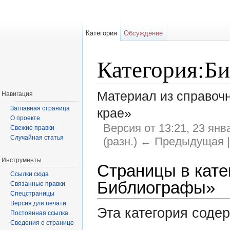
Категория
Обсуждение
Категория:Б
Материал из справоч
Навигация
Заглавная страница
крае»
О проекте
Версия от 13:21, 23 янв
Свежие правки
Случайная статья
(разн.) ← Предыдущая |
Перейти к:
навигация
,
поиск
Инструменты
Страницы в кате
Ссылки сюда
Библиографы»
Связанные правки
Спецстраницы
Версия для печати
Эта категория соде
Постоянная ссылка
Сведения о странице