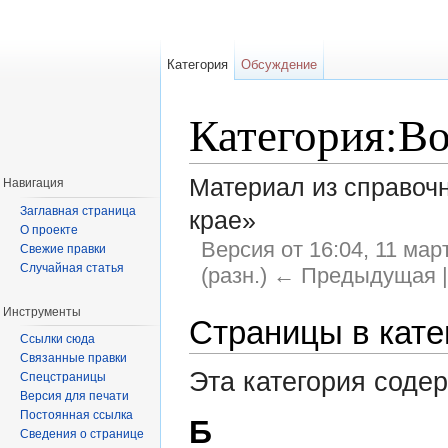
Категория
Обсуждение
Категория:В
Материал из справоч
Навигация
Заглавная страница
крае»
О проекте
Версия от 16:04, 11 мар
Свежие правки
Случайная статья
(разн.) ← Предыдущая |
Перейти к:
навигация
,
поиск
Инструменты
Страницы в кате
Ссылки сюда
Связанные правки
Эта категория соде
Спецстраницы
Версия для печати
Постоянная ссылка
Б
Сведения о странице