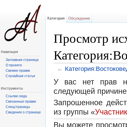
Категория
Обсуждение
Просмотр исх
Категория:В
Навигация
Заглавная страница
О проекте
←
Категория:Востоков
Свежие правки
Перейти к:
навигация
,
поиск
Случайная статья
У вас нет прав н
Инструменты
следующей причине
Ссылки сюда
Запрошенное дейст
Связанные правки
Спецстраницы
из группы «
Участни
Сведения о странице
Вы можете просмотр