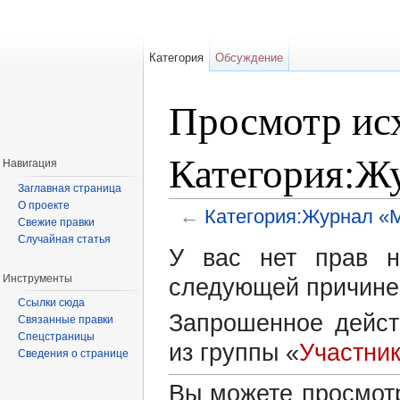
Категория
Обсуждение
Просмотр исх
Категория:Ж
Навигация
Заглавная страница
О проекте
←
Категория:Журнал «
Свежие правки
Перейти к:
навигация
,
поиск
Случайная статья
У вас нет прав н
Инструменты
следующей причине
Ссылки сюда
Запрошенное дейст
Связанные правки
Спецстраницы
из группы «
Участни
Сведения о странице
Вы можете просмотр