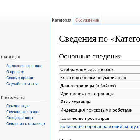
Категория
Обсуждение
Сведения по «Катег
Перейти к:
навигация
,
поиск
Основные сведения
Навигация
Заглавная страница
Отображаемый заголовок
О проекте
Ключ сортировки по умолчанию
Свежие правки
Случайная статья
Длина страницы (в байтах)
Идентификатор страницы
Инструменты
Язык страницы
Ссылки сюда
Индексация поисковыми роботами
Связанные правки
Количество просмотров
Спецстраницы
Сведения о странице
Количество перенаправлений на эту с