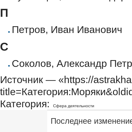
П
Петров, Иван Иванович
С
Соколов, Александр Пет
Источник — «
https://astrakh
title=Категория:Моряки&old
Категория
:
Сфера деятельности
Последнее изменение 