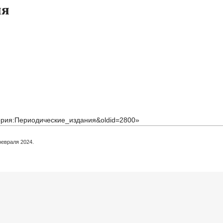
ия
атегория:Периодические_издания&oldid=2800
»
февраля 2024.