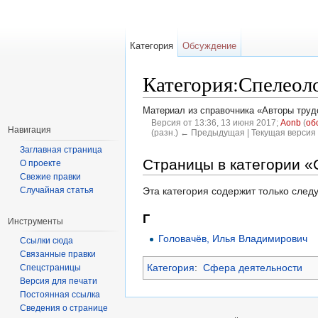
Категория
Обсуждение
Категория:Спелеол
Материал из справочника «Авторы труд
Версия от 13:36, 13 июня 2017;
Aonb
(
об
Навигация
(разн.) ← Предыдущая | Текущая версия 
Перейти к:
навигация
,
поиск
Заглавная страница
Страницы в категории «
О проекте
Свежие правки
Случайная статья
Эта категория содержит только сле
Г
Инструменты
Головачёв, Илья Владимирович
Ссылки сюда
Связанные правки
Категория
:
Сфера деятельности
Спецстраницы
Версия для печати
Постоянная ссылка
Сведения о странице