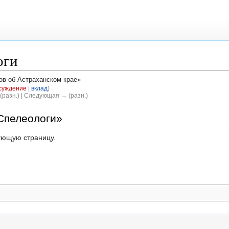
оги
ов об Астраханском крае»
суждение
|
вклад
)
(разн.) | Следующая → (разн.)
Спелеологи»
дующую страницу.