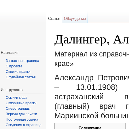
Статья
Обсуждение
Далингер, А
Материал из справоч
Навигация
Заглавная страница
крае»
О проекте
Перейти к:
навигация
,
поиск
Свежие правки
Александр Петрови
Случайная статья
– 13.01.1908)
Инструменты
астраханский 
Ссылки сюда
Связанные правки
(главный) врач г
Спецстраницы
Мариинской больни
Версия для печати
Постоянная ссылка
Сведения о странице
Содержание