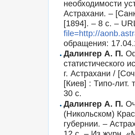
необходимости уст
Астрахани. – [Санк
[1894]. – 8 с. – U
file=http://aonb.as
обращения: 17.04.
Далингер А. П.
Оф
статистического 
г. Астрахани / [Со
[Киев] : Типо-лит. 
30 с.
Далингер А. П.
Оч
(Никольском) Крас
губернии. – Астрах
12 с. – Из журн. 