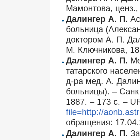
Мамонтова, ценз., 
Далингер А. П.
Ас
больница (Алексан
доктором А. П. Да
М. Ключникова, 189
Далингер А. П.
Ме
татарского населе
д-ра мед. А. Далин
больницы). – Санк
1887. – 173 с. – U
file=http://aonb.as
обращения: 17.04.
Далингер А. П.
За