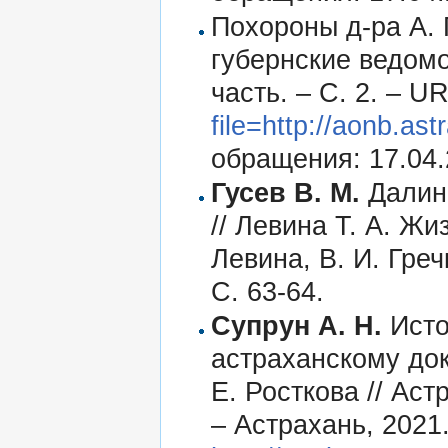
Похороны д-ра А. 
губернские ведомо
часть. – С. 2. – U
file=http://aonb.as
обращения: 17.04.
Гусев В. М.
Далинг
// Левина Т. А. Жи
Левина, В. И. Греч
С. 63-64.
Супрун А. Н.
Исто
астраханскому докт
Е. Росткова // Аст
– Астрахань, 2021.