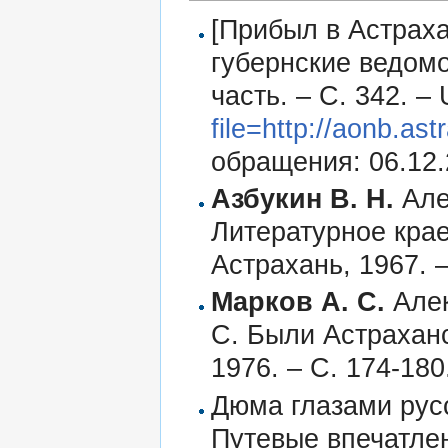
[Прибыл в Астрах
губернские ведомо
часть. – С. 342. –
file=http://aonb.as
обращения: 06.12.
Азбукин В. Н.
Але
Литературное крае
Астрахань, 1967. –
Марков А. С.
Алек
С. Были Астраханск
1976. – С. 174-180
Дюма глазами русс
Путевые впечатлени