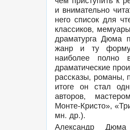
чем приступить к р
и внимательно чита
него список для чт
классиков, мемуары
драматурга Дюма п
жанр и ту форму
наиболее полно 
драматические прои
рассказы, романы, п
итоге он стал од
авторов, мастеро
Монте-Кристо», «Тр
мн. др.).
Александр Дюма