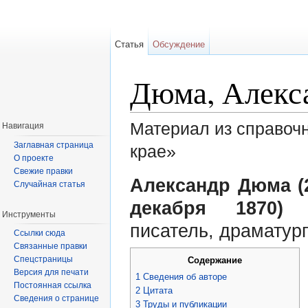
Статья
Обсуждение
Дюма, Алекса
Материал из справоч
Навигация
Заглавная страница
крае»
О проекте
Перейти к:
навигация
,
поиск
Свежие правки
Александр Дюма (2
Случайная статья
декабря 1870)
–
Инструменты
писатель, драматург
Ссылки сюда
Связанные правки
Спецстраницы
Содержание
Версия для печати
1
Сведения об авторе
Постоянная ссылка
2
Цитата
Сведения о странице
3
Труды и публикации