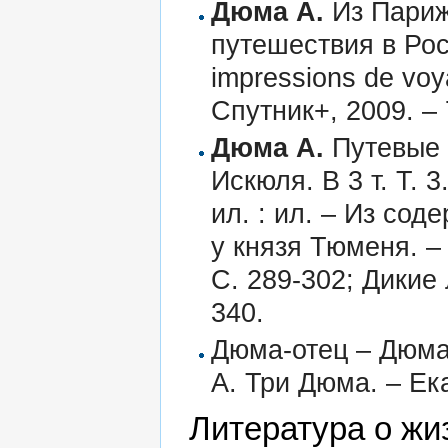
Дюма А.
Из Париж
путешествия в Рос
impressions de voya
Спутник+, 2009. – 
Дюма А.
Путевые в
Искюля. В 3 т. Т. 3
ил. : ил. – Из сод
у князя Тюменя. –
С. 289-302; Дикие 
340.
Дюма-отец – Дюма-
А. Три Дюма. – Ека
Литература о жи