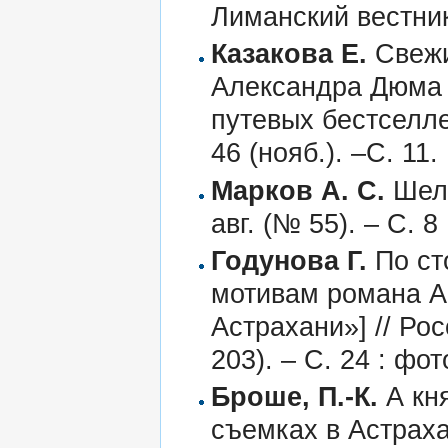
Лиманский вестник.
Казакова Е.
Свежи
Александра Дюма (
путевых бестселле
46 (нояб.). –С. 11.
Марков А. С.
Шел 
авг. (№ 55). – С. 8
Годунова Г.
По ст
мотивам романа А
Астрахани»] // Рос
203). – С. 24 : фот
Броше, П.-К.
А кня
съемках в Астрах