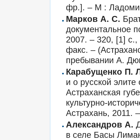
фр.]. – М : Ладомир
Марков А. С.
Брат
документальное по
2007. – 320, [1] с.,
факс. – (Астрахан
пребывании А. Дюм
Карабущенко П. Л
и о русской элите
Астраханская губе
культурно-историч
Астрахань, 2011. –
Александров А.
Д
в селе Басы Лиман