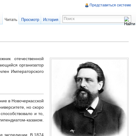
Представиться системе
Читать
Просмотр
История
жник отечественной
дающийся организатор
 член Императорского
ение в Новочеркасской
ниверситете, но скоро
 способствовало и то,
типендиатом-казаком.
е экспедиции. В 1874