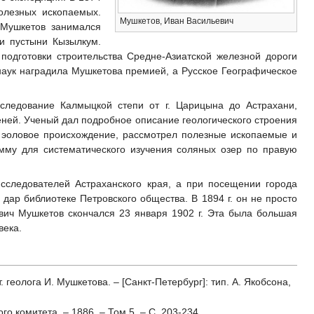
олезных ископаемых.
Мушкетов, Иван Васильевич
 Мушкетов занимался
и пустыни Кызылкум.
подготовки строительства Средне-Азиатской железной дороги
наук наградила Мушкетова премией, а Русское Географическое
следование Калмыцкой степи от г. Царицына до Астрахани,
еней. Ученый дал подробное описание геологического строения
х эоловое происхождение, рассмотрел полезные ископаемые и
мму для систематического изучения соляных озер по правую
сследователей Астраханского края, а при посещении города
 дар библиотеке Петровского общества. В 1894 г. он не просто
евич Мушкетов скончался 23 января 1902 г. Эта была большая
века.
. геолога И. Мушкетова. – [Санкт-Петербург]: тип. А. Якобсона,
о комитета. – 1886. – Том 5. – С. 203-234.