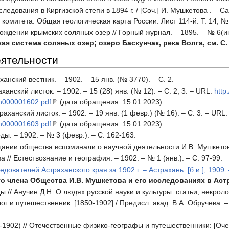
едования в Киргизской степи в 1894 г. / [Соч.] И. Мушкетова . – Сан
о комитета. Общая геологическая карта России. Лист 114-й. Т. 14, №
ождении крымских соляных озер // Горный журнал. – 1895. – № 6(ию
я система соляных озер; озеро Баскунчак, река Волга, см. С. 
еятельности
ханский вестник. – 1902. – 15 янв. (№ 3770). – С. 2.
аханский листок. – 1902. – 15 (28) янв. (№ 12). – С. 2, 3. – URL:
http
/pn000001602.pdf
(дата обращения: 15.01.2023).
аханский листок. – 1902. – 19 янв. (1 февр.) (№ 16). – С. 3. – URL
/pn000001603.pdf
(дата обращения: 15.01.2023).
оды. – 1902. – № 3 (февр.). – С. 162-163.
ании общества вспоминали о научной деятельности И.В. Мушкетова] /
 // Естествознание и география. – 1902. – № 1 (янв.). – С. 97-99.
ователей Астраханского края за 1902 г. – Астрахань: [б.и.], 1909. 
 члена Общества И.В. Мушкетова и его исследованиях в Астрах
 // Анучин Д.Н. О людях русской науки и культуры: статьи, некролог
г и путешественник. [1850-1902] / Предисл. акад. В.А. Обручева. – Ст
902) // Отечественные физико-географы и путешественники: [Очерки]