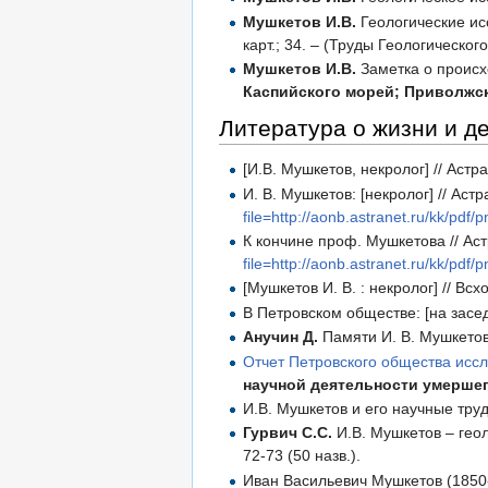
Мушкетов И.В.
Геологические иссл
карт.; 34. – (Труды Геологическог
Мушкетов И.В.
Заметка о происх
Каспийского морей; Приволжска
Литература о жизни и д
[И.В. Мушкетов, некролог] // Астра
И. В. Мушкетов: [некролог] // Астр
file=http://aonb.astranet.ru/kk/pdf
К кончине проф. Мушкетова // Астр
file=http://aonb.astranet.ru/kk/pdf
[Мушкетов И. В. : некролог] // Всх
В Петровском обществе: [на засед
Анучин Д.
Памяти И. В. Мушкетова
Отчет Петровского общества исслед
научной деятельности умершего
И.В. Мушкетов и его научные труды
Гурвич С.С.
И.В. Мушкетов – геоло
72-73 (50 назв.).
Иван Васильевич Мушкетов (1850-1