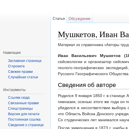
Статья
Обсуждение
Мушкетов, Иван Ва
Материал из справочника «Авторы труд
Перейти к:
навигация
,
поиск
Навигация
Иван Васильевич Мушкетов (18
Заглавная страница
сейсмологии и организатор сейсми
О проекте
геолого-географических экспедиций
Свежие правки
Русского Географического Общества
Случайная статья
Сведения об авторе
Инструменты
Родился 9 января 1850 г. в станице 
Ссылки сюда
гимназии, осенью этого же года он 
Связанные правки
убедился в несоответствии выбора с
Спецстраницы
что Область Войска Донского учред
Версия для печати
Постоянная ссылка
Со студенческих лет занимался науч
Сведения о странице
После завершения в 1873 г. учебы в