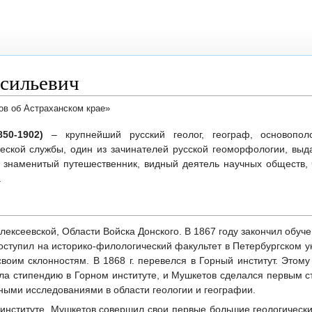
сильевич
ов об Астраханском крае»
50-1902)
– крупнейший русский геолог, географ, основополо
ческой службы, один из зачинателей русской геоморфологии, вы
, знаменитый путешественник, видный деятель научных обществ,
.
Алексеевской, Области Войска Донского. В 1867 году закончил обуч
поступил на историко-филологический факультет в Петербургском у
воим склонностям. В 1868 г. перевелся в Горный институт. Этому
ила стипендию в Горном институте, и Мушкетов сделался первым с
ными исследованиями в области геологии и географии.
 институте, Мушкетов совершил свои первые большие геологически