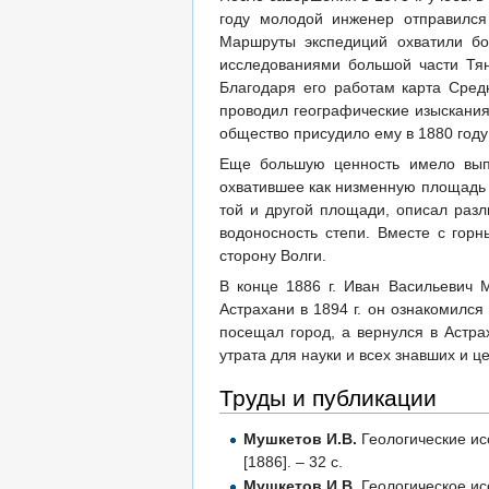
году молодой инженер отправился
Маршруты экспедиций охватили бо
исследованиями большой части Тян
Благодаря его работам карта Сред
проводил географические изыскания
общество присудило ему в 1880 год
Еще большую ценность имело выпо
охватившее как низменную площадь 
той и другой площади, описал разл
водоносность степи. Вместе с гор
сторону Волги.
В конце 1886 г. Иван Васильевич 
Астрахани в 1894 г. он ознакомился
посещал город, а вернулся в Астра
утрата для науки и всех знавших и ц
Труды и публикации
Мушкетов И.В.
Геологические исс
[1886]. – 32 с.
Мушкетов И.В.
Геологическое исс