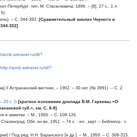
кт-Петербург: тип. М. Стасюлевича, 1896. – [8], 27 с., 1 л.
 5).
нь). – С. 344-392.
[Сравнительный анализ Черного и
344-352]
://aonb.astranet.ru/dl/?
:
http://aonb.astranet.ru/dl/?
/ Астраханский вестник. – 1902. – 30 окт. (№ 3991). – С. 2.
– 20 с.
[краткое изложение доклада В.М. Гаркемы «О
анской губ.», см. С. 8-9]
и и заметки. – М., 1950. – С. 108-126.
алинград: Обл. кн-во, 1951. – 74 с. : ил., карт. – Библиогр.: с.
 / Под ред. Н.Н. Баранского [и др.]. – М., 1959. – С. 308-315.