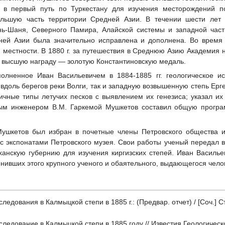
 в первый путь по Туркестану для изучения месторождений п
льшую часть территории Средней Азии. В течении шести лет
ь-Шаня, Северного Памира, Алайской системы и западной част
ней Азии была значительно исправлена и дополнена. Во время 
 местности. В 1880 г. за путешествия в Среднюю Азию Академия 
у высшую награду — золотую Константиновскую медаль.
лненное Иван Васильевичем в 1884-1885 гг. геологическое ис
вдоль берегов реки Волги, так и западную возвышенную степь Ерг
ичные типы летучих песков с выявлением их генезиса; указал и
ным инженером В.М. Гаркемой Мушкетов составил общую програ
Мушкетов был избран в почетные члены Петровского общества и
 с экспонатами Петровского музея. Свои работы ученый передал в
ханскую губернию для изучения киргизских степей. Иван Василь
енивших этого крупного ученого и обаятельного, выдающегося чело
ледования в Калмыцкой степи в 1885 г.: (Предвар. отчет) / [Соч.] Ст
ледование в Калмыцкой степи в 1885 году // Известия Геологическог