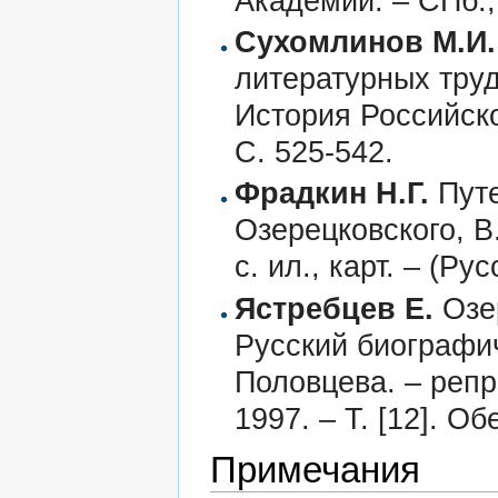
Академии. – СПб., 
Сухомлинов М.И.
литературных труд
История Российско
С. 525-542.
Фрадкин Н.Г.
Путе
Озерецковского, В.
с. ил., карт. – (Р
Ястребцев Е.
Озер
Русский биографич
Половцева. – репр.
1997. – Т. [12]. О
Примечания