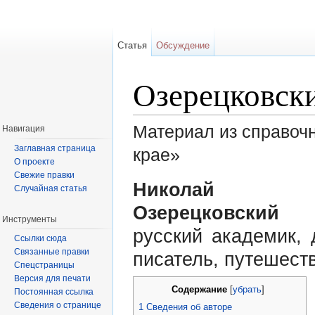
Статья
Обсуждение
Озерецковск
Материал из справоч
Навигация
Заглавная страница
крае»
О проекте
Перейти к:
навигация
,
поиск
Свежие правки
Николай Я
Случайная статья
Озерецковский (
Инструменты
русский академик, 
Ссылки сюда
Связанные правки
писатель, путешест
Спецстраницы
Версия для печати
Содержание
[
убрать
]
Постоянная ссылка
Сведения о странице
1
Сведения об авторе