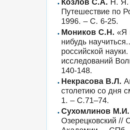
Козлов С.А.
Н. Я.
Путешествие по Ро
1996. – С. 6-25.
Моников С.Н.
«Я 
нибудь научиться..
российской науки.
исследований Волг
140-148.
Некрасова В.Л.
Ак
столетию со дня см
1. – С.71–74.
Сухомлинов М.И.
Озерецковский //