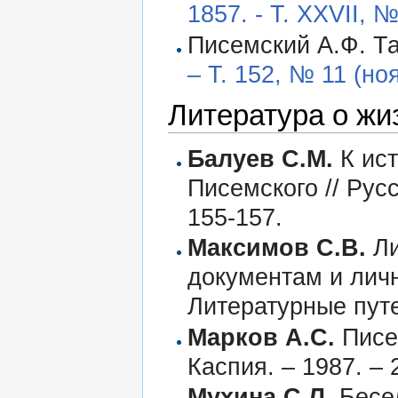
1857. - Т. XXVII, 
Писемский А.Ф. Та
– Т. 152, № 11 (ноя
Литература о жи
Балуев С.М.
К ист
Писемского // Русс
155-157.
Максимов С.В.
Ли
документам и лич
Литературные путе
Марков А.С.
Писе
Каспия. – 1987. – 
Мухина С.Л.
Бесед