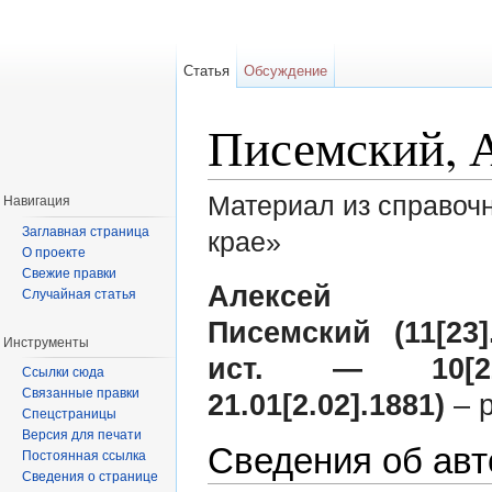
Статья
Обсуждение
Писемский, 
Материал из справоч
Навигация
Заглавная страница
крае»
О проекте
Перейти к:
навигация
,
поиск
Свежие правки
Алексей Фео
Случайная статья
Писемский (11[23]
Инструменты
ист. — 10[22
Ссылки сюда
Связанные правки
21.01[2.02].1881)
– р
Спецстраницы
Версия для печати
Сведения об авт
Постоянная ссылка
Сведения о странице