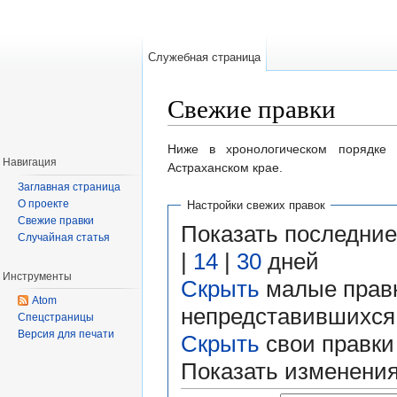
Служебная страница
Свежие правки
Перейти к:
навигация
,
поиск
Ниже в хронологическом порядке 
Навигация
Астраханском крае.
Заглавная страница
О проекте
Настройки свежих правок
Свежие правки
Показать последни
Случайная статья
|
14
|
30
дней
Инструменты
Скрыть
малые правк
Atom
непредставившихся
Спецстраницы
Версия для печати
Скрыть
свои правки
Показать изменени