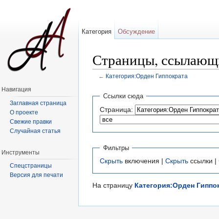
Категория
Обсуждение
Страницы, ссылающи
←
Категория:Орден Гиппократа
Перейти к:
навигация
,
поиск
Навигация
Ссылки сюда
Заглавная страница
Страница:
О проекте
Свежие правки
Случайная статья
Фильтры
Инструменты
Скрыть
включения |
Скрыть
ссылки |
Спецстраницы
Версия для печати
На страницу
Категория:Орден Гиппо