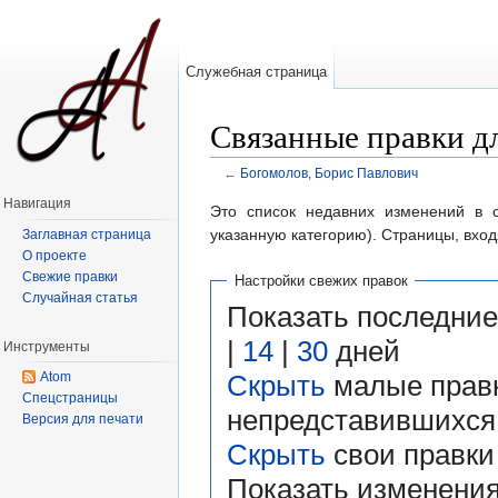
Служебная страница
Связанные правки д
←
Богомолов, Борис Павлович
Перейти к:
навигация
,
поиск
Навигация
Это список недавних изменений в с
указанную категорию). Страницы, вхо
Заглавная страница
О проекте
Свежие правки
Настройки свежих правок
Случайная статья
Показать последни
|
14
|
30
дней
Инструменты
Atom
Скрыть
малые правк
Спецстраницы
непредставившихся
Версия для печати
Скрыть
свои правки
Показать изменени