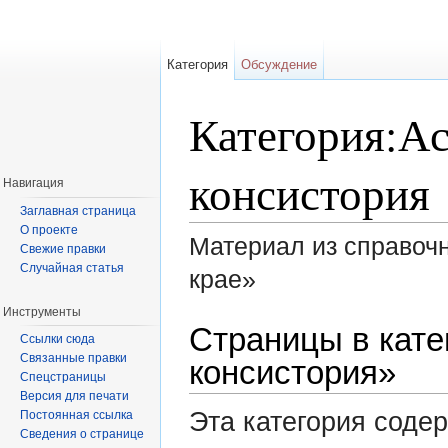
Категория
Обсуждение
Категория:Ас
консистория
Навигация
Заглавная страница
О проекте
Материал из справоч
Свежие правки
Случайная статья
крае»
Перейти к:
навигация
,
поиск
Инструменты
Страницы в кате
Ссылки сюда
Связанные правки
консистория»
Спецстраницы
Версия для печати
Эта категория соде
Постоянная ссылка
Сведения о странице