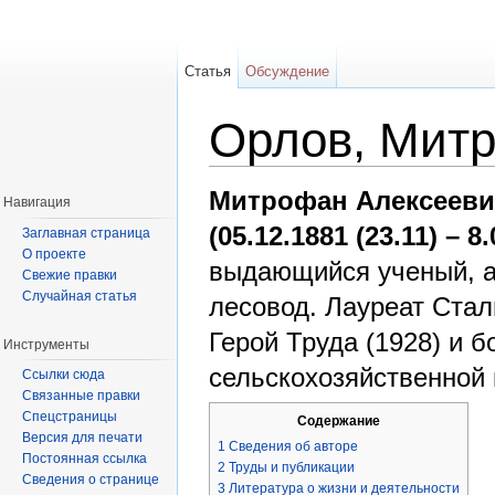
Статья
Обсуждение
Орлов, Мит
Перейти к:
навигация
,
поиск
Митрофан Алексееви
Навигация
(05.12.1881 (23.11) – 8
Заглавная страница
О проекте
выдающийся ученый, а
Свежие правки
Случайная статья
лесовод. Лауреат Стал
Герой Труда (1928) и 
Инструменты
сельскохозяйственной 
Ссылки сюда
Связанные правки
Спецстраницы
Содержание
Версия для печати
1
Сведения об авторе
Постоянная ссылка
2
Труды и публикации
Сведения о странице
3
Литература о жизни и деятельности