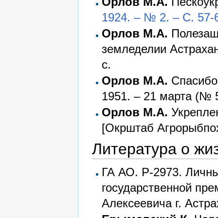
Орлов М.А.
Пескоукр
1924. – № 2. – С. 57-
Орлов М.А.
Полезащ
земледелии Астраханс
с.
Орлов М.А.
Спасибо 
1951. – 21 марта (№ 5
Орлов М.А.
Укреплен
[Окрштаб Агрорыбпохо
Литература о жи
ГА АО. Р-2973. Личн
государственной пр
Алексеевича г. Астр