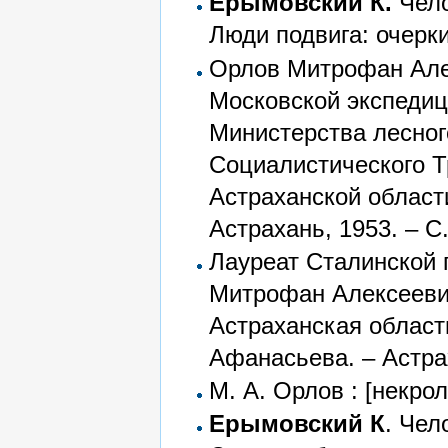
Ерымовский К.
Чело
Люди подвига: очерки.
Орлов Митрофан Алек
Московской экспедиц
Министерства лесног
Социалистического Т
Астраханской област
Астрахань, 1953. – С.
Лауреат Сталинской 
Митрофан Алексееви
Астраханская областн
Афанасьева. – Астрах
М. А. Орлов : [некроло
Ерымовский К
. Чел