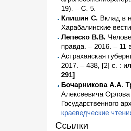
19). – С. 5.
Клишин С.
Вклад в н
Харабалинские вести.
Лепеско В.В.
Челове
правда. – 2016. – 11 
Астраханская губерни
2017. – 438, [2] с. : 
291]
Бочарникова А.А
. 
Алексеевича Орлова (
Государственного ар
краеведческие чтения.
Ссылки