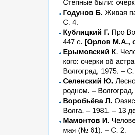
Степные были: очерки
Годунов Б.
Живая пам
С. 4.
Кублицкий Г.
Про Вол
447 с.
[Орлов М.А., с
Ерымовский К
. Чел
кого: очерки об астр
Волгоград, 1975. – С.
Селенский Ю.
Лесно
родном. – Волгоград, 
Воробьёва Л.
Оазисы
Волга. – 1981. – 13 де
Мамонтов И.
Человек
мая (№ 61). – С. 2.