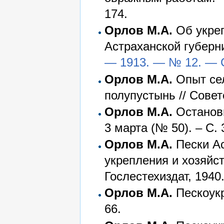
174.
Орлов М.А.
Об укреп
Астраханской губерн
— 1913. — № 12. — С
Орлов М.А.
Опыт сел
полупустынь // Советс
Орлов М.А.
Останови
3 марта (№ 50). – С. 
Орлов М.А.
Пески Ас
укрепления и хозяйст
Гослестехиздат, 1940.
Орлов М.А.
Пескоукр
66.