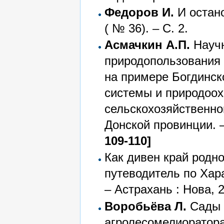
Федоров И.
И остано
( № 36). – С. 2.
Асмачкин А.П.
Научн
природопользования 
на примере Богдинск
системы и природоох
сельскохозяйственно
Донской провинции. –
109-110]
Как дивен край родно
путеводитель по Хара
– Астрахань : Нова, 2
Воробьёва Л.
Сады н
агролесомелиоратора 