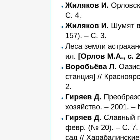
Жиляков И.
Орловски
С. 4.
Жиляков И.
Шумят в 
157). – С. 3.
Леса земли астраханск
ил.
[Орлов М.А., с. 2
Воробьёва Л.
Оазисы
станция] // Красноярс
2.
Гиряев Д.
Преобразов
хозяйство. – 2001. – 
Гиряев Д
. Славный п
февр. (№ 20). – С. 7.
сад // Харабалинские