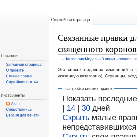
Служебная страница
Связанные правки д
священного коронов
Навигация
←
Категория:Медаль «В память священног
Перейти к:
навигация
,
поиск
Заглавная страница
Это список недавних изменений в с
О проекте
указанную категорию). Страницы, вхо
Свежие правки
Случайная статья
Настройки свежих правок
Инструменты
Показать последни
Atom
|
14
|
30
дней
Спецстраницы
Скрыть
малые правк
Версия для печати
непредставившихся
Скрыть
свои правки